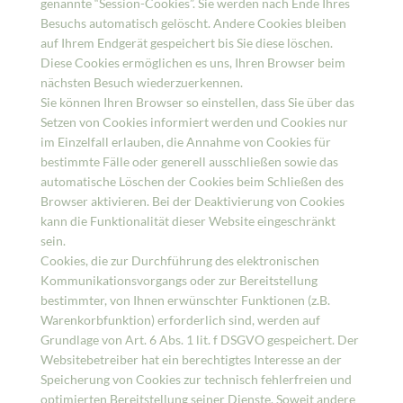
genannte “Session-Cookies”. Sie werden nach Ende Ihres
Besuchs automatisch gelöscht. Andere Cookies bleiben
auf Ihrem Endgerät gespeichert bis Sie diese löschen.
Diese Cookies ermöglichen es uns, Ihren Browser beim
nächsten Besuch wiederzuerkennen.
Sie können Ihren Browser so einstellen, dass Sie über das
Setzen von Cookies informiert werden und Cookies nur
im Einzelfall erlauben, die Annahme von Cookies für
bestimmte Fälle oder generell ausschließen sowie das
automatische Löschen der Cookies beim Schließen des
Browser aktivieren. Bei der Deaktivierung von Cookies
kann die Funktionalität dieser Website eingeschränkt
sein.
Cookies, die zur Durchführung des elektronischen
Kommunikationsvorgangs oder zur Bereitstellung
bestimmter, von Ihnen erwünschter Funktionen (z.B.
Warenkorbfunktion) erforderlich sind, werden auf
Grundlage von Art. 6 Abs. 1 lit. f DSGVO gespeichert. Der
Websitebetreiber hat ein berechtigtes Interesse an der
Speicherung von Cookies zur technisch fehlerfreien und
optimierten Bereitstellung seiner Dienste. Soweit andere