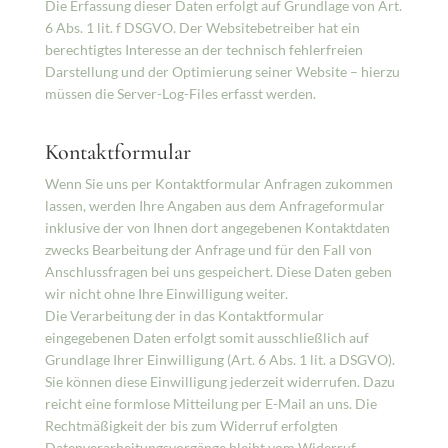
Die Erfassung dieser Daten erfolgt auf Grundlage von Art.
6 Abs. 1 lit. f DSGVO. Der Websitebetreiber hat ein
berechtigtes Interesse an der technisch fehlerfreien
Darstellung und der Optimierung seiner Website – hierzu
müssen die Server-Log-Files erfasst werden.
Kontaktformular
Wenn Sie uns per Kontaktformular Anfragen zukommen
lassen, werden Ihre Angaben aus dem Anfrageformular
inklusive der von Ihnen dort angegebenen Kontaktdaten
zwecks Bearbeitung der Anfrage und für den Fall von
Anschlussfragen bei uns gespeichert. Diese Daten geben
wir nicht ohne Ihre Einwilligung weiter.
Die Verarbeitung der in das Kontaktformular
eingegebenen Daten erfolgt somit ausschließlich auf
Grundlage Ihrer Einwilligung (Art. 6 Abs. 1 lit. a DSGVO).
Sie können diese Einwilligung jederzeit widerrufen. Dazu
reicht eine formlose Mitteilung per E-Mail an uns. Die
Rechtmäßigkeit der bis zum Widerruf erfolgten
Datenverarbeitungsvorgänge bleibt vom Widerruf